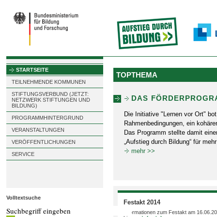
STARTSEITE
TOPTHEMA
TEILNEHMENDE KOMMUNEN
STIFTUNGSVERBUND (JETZT:
DAS FÖRDERPROGRA
NETZWERK STIFTUNGEN UND
BILDUNG)
Die Initiative "Lernen vor Ort" b
PROGRAMMHINTERGRUND
Rahmenbedingungen, ein kohären
VERANSTALTUNGEN
Das Programm stellte damit einen
„Aufstieg durch Bildung“ für meh
VERÖFFENTLICHUNGEN
mehr >>
SERVICE
Volltextsuche
Festakt 2014
Informationen zum Festakt am 16.06.201