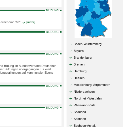
BILDUNG
Lernen vor Ort".
[mehr]
BILDUNG
Baden-Württemberg
Bayern
BILDUNG
Brandenburg
Bremen
n und Bildung im Bundesverband Deutscher
her Stiftungen übergegangen. Es wird
Hamburg
ildungsstiftungen auf kommunaler Ebene
Hessen
Mecklenburg-Vorpommern
BILDUNG
Niedersachsen
Nordrhein-Westfalen
Rheinland-Pfalz
BILDUNG
Saarland
Sachsen
Sachsen-Anhalt