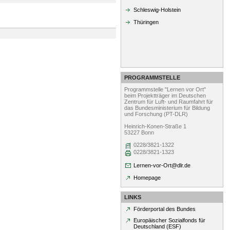
Schleswig-Holstein
Thüringen
PROGRAMMSTELLE
Programmstelle "Lernen vor Ort"
beim Projektträger im Deutschen
Zentrum für Luft- und Raumfahrt für
das Bundesministerium für Bildung
und Forschung (PT-DLR)
Heinrich-Konen-Straße 1
53227 Bonn
0228/3821-1322
0228/3821-1323
Lernen-vor-Ort@dlr.de
Homepage
LINKS
Förderportal des Bundes
Europäischer Sozialfonds für
Deutschland (ESF)