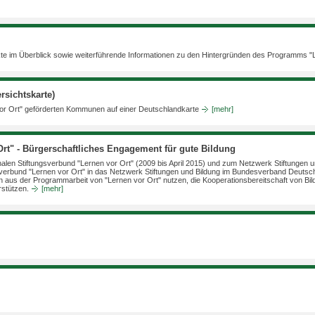
nkte im Überblick sowie weiterführende Informationen zu den Hintergründen des Programms "
sichtskarte)
vor Ort" geförderten Kommunen auf einer Deutschlandkarte
[mehr]
Ort" - Bürgerschaftliches Engagement für gute Bildung
onalen Stiftungsverbund "Lernen vor Ort" (2009 bis April 2015) und zum Netzwerk Stiftunge
ngsverbund "Lernen vor Ort" in das Netzwerk Stiftungen und Bildung im Bundesverband Deutsc
gen aus der Programmarbeit von "Lernen vor Ort" nutzen, die Kooperationsbereitschaft von B
rstützen.
[mehr]