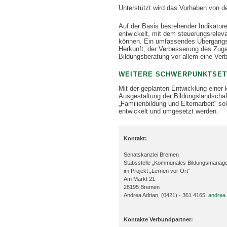
Unterstützt wird das Vorhaben von d
Auf der Basis bestehender Indikato
entwickelt, mit dem steuerungsreleva
können. Ein umfassendes Übergangsm
Herkunft, der Verbesserung des Zuga
Bildungsberatung vor allem eine Verb
WEITERE SCHWERPUNKTSE
Mit der geplanten Entwicklung einer
Ausgestaltung der Bildungslandschaft
„Familienbildung und Elternarbeit“ so
entwickelt und umgesetzt werden.
Kontakt:
Senatskanzlei Bremen
Stabsstelle „Kommunales Bildungsmanag
im Projekt „Lernen vor Ort“
Am Markt 21
28195 Bremen
Andrea Adrian, (0421) - 361 4165,
andrea
Kontakte Verbundpartner: