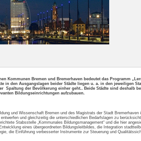
einen Kommunen Bremen und Bremerhaven bedeutet das Programm „Lern
 in den Ausgangslagen beider Städte liegen u. a. in den jeweiligen Stad
 einer Spaltung der Bevölkerung einher geht.. Beide Städte sind deshalb b
levanten Bildungseinrichtungen aufzubauen.
Bildung und Wissenschaft Bremen und des Magistrats der Stadt Bremerhaven i
ntwerfen und gleichzeitig die unterschiedlichen Bedarfslagen zu berücksicht
gerichtete Stabsstelle „Kommunales Bildungsmanagement“ und die hier angesie
ntwicklung eines übergeordneten Bildungsleitbildes, die Integration stadttei
gie, die Einführung verbesserter Instrumente zur Steuerung und Qualitätssic