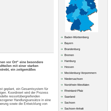
Baden-Württemberg
Bayern
Brandenburg
Bremen
Hamburg
en vor Ort“ eine besondere
tteilen mit einer starken
Hessen
estrebt, ein zeitgemäßes
Mecklenburg-Vorpommern
Niedersachsen
Nordrhein-Westfalen
st geplant, ein Gesamtsystem für
Rheinland-Pfalz
igen. Koordiniert wird der Prozess
delte ressortübergreifenden
Saarland
lbezogener Handlungsansätze in eine
Sachsen
herung sowie die Entwicklung von
Sachsen-Anhalt