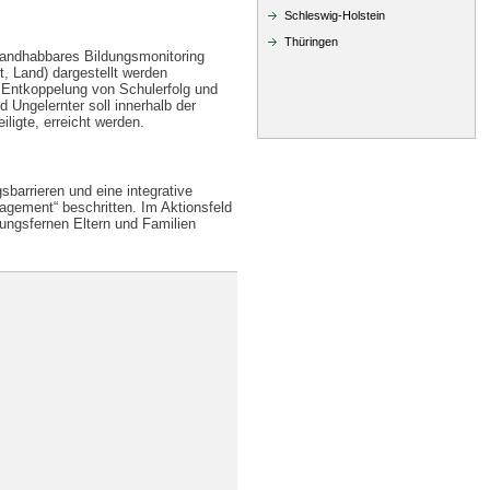
Schleswig-Holstein
Thüringen
handhabbares Bildungsmonitoring
t, Land) dargestellt werden
 Entkoppelung von Schulerfolg und
 Ungelernter soll innerhalb der
ligte, erreicht werden.
barrieren und eine integrative
agement“ beschritten. Im Aktionsfeld
ldungsfernen Eltern und Familien