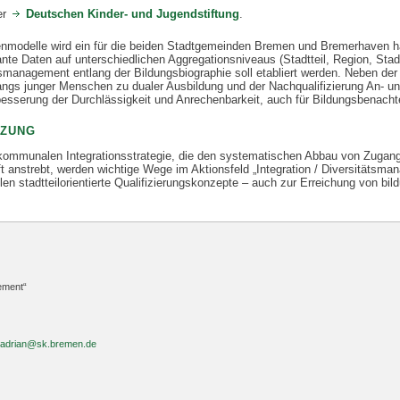
er
Deutschen Kinder- und Jugendstiftung
.
renmodelle wird ein für die beiden Stadtgemeinden Bremen und Bremerhaven 
nte Daten auf unterschiedlichen Aggregationsniveaus (Stadtteil, Region, Stad
anagement entlang der Bildungsbiographie soll etabliert werden. Neben der
ngs junger Menschen zu dualer Ausbildung und der Nachqualifizierung An- und
esserung der Durchlässigkeit und Anrechenbarkeit, auch für Bildungsbenachtei
TZUNG
 kommunalen Integrationsstrategie, die den systematischen Abbau von Zugangs
 anstrebt, werden wichtige Wege im Aktionsfeld „Integration / Diversitätsman
llen stadtteilorientierte Qualifizierungskonzepte – auch zur Erreichung von bi
ement“
.adrian@sk.bremen.de