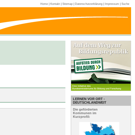
Home
|
Kontakt
|
Sitemap
|
Datenschutzerklärung
|
Impressum
|
Suche
LERNEN VOR ORT -
DEUTSCHLANDWEIT
Die geförderten
Kommunen im
Kurzprofil: