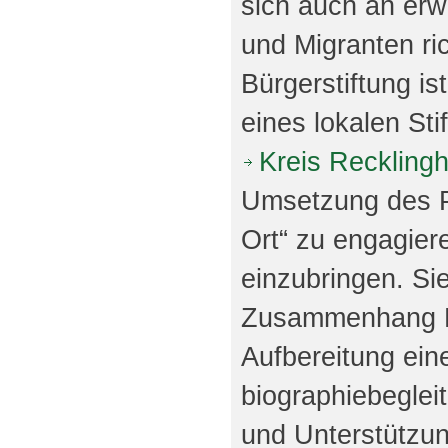
sich auch an er
und Migranten ri
Bürgerstiftung is
eines lokalen St
Kreis Reckling
Umsetzung des 
Ort“ zu engagier
einzubringen. Sie
Zusammenhang Hi
Aufbereitung ein
biographiebegle
und Unterstützun