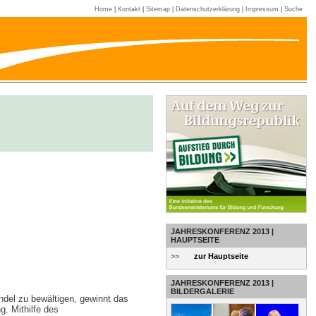
Home
|
Kontakt
|
Sitemap
|
Datenschutzerklärung
|
Impressum
|
Suche
JAHRESKONFERENZ 2013 |
HAUPTSEITE
>>
zur Hauptseite
JAHRESKONFERENZ 2013 |
BILDERGALERIE
del zu bewältigen, gewinnt das
. Mithilfe des