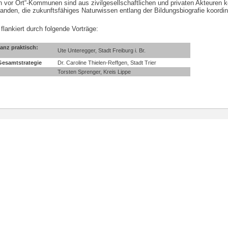
 vor Ort“-Kommunen sind aus zivilgesellschaftlichen und privaten Akteuren
nden, die zukunftsfähiges Naturwissen entlang der Bildungsbiografie koordin
ankiert durch folgende Vorträge:
anz praktisch:
Ute Unteregger, Stadt Freiburg i. Br.
 Gesamtstrategie
Dr. Caroline Thielen-Reffgen, Stadt Trier
Torsten Sprenger, K
reis Lippe