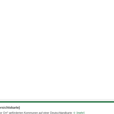
sichtskarte)
vor Ort" geförderten Kommunen auf einer Deutschlandkarte
[mehr]