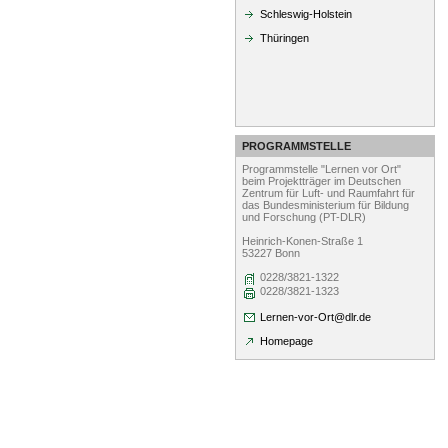
Schleswig-Holstein
Thüringen
PROGRAMMSTELLE
Programmstelle "Lernen vor Ort"
beim Projektträger im Deutschen
Zentrum für Luft- und Raumfahrt für
das Bundesministerium für Bildung
und Forschung (PT-DLR)
Heinrich-Konen-Straße 1
53227 Bonn
0228/3821-1322
0228/3821-1323
Lernen-vor-Ort@dlr.de
Homepage