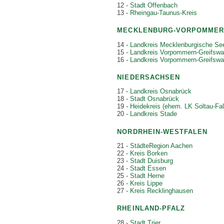
12 -
Stadt Offenbach
13 -
Rheingau-Taunus-Kreis
MECKLENBURG-VORPOMMER
14 -
Landkreis Mecklenburgische See
15 -
Landkreis Vorpommern-Greifsw
16 -
Landkreis Vorpommern-Greifsw
NIEDERSACHSEN
17 -
Landkreis Osnabrück
18 -
Stadt Osnabrück
19 -
Heidekreis (ehem. LK Soltau-Fal
20 -
Landkreis Stade
NORDRHEIN-WESTFALEN
21 -
StädteRegion Aachen
22 -
Kreis Borken
23 -
Stadt Duisburg
24 -
Stadt Essen
25 -
Stadt Herne
26 -
Kreis Lippe
27 -
Kreis Recklinghausen
RHEINLAND-PFALZ
28 -
Stadt Trier