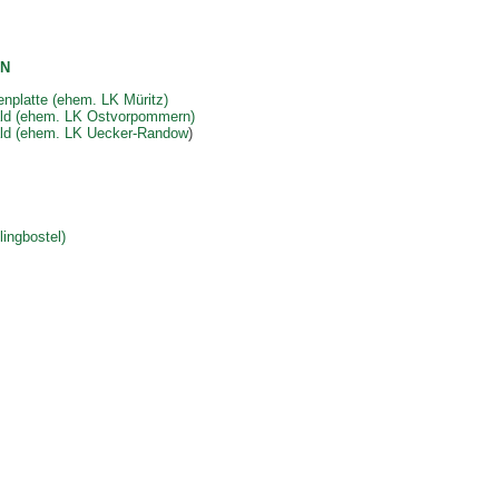
N
nplatte (ehem. LK Müritz)
ald (ehem. LK Ostvorpommern)
ald (ehem. LK Uecker-Randow
)
lingbostel)